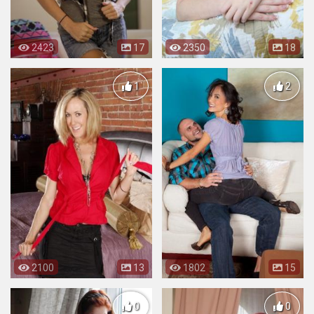
2423
17
2350
18
1
2
2100
13
1802
15
0
0