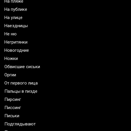
На пляже
На публике
На улице
Наездницы
Не ню
Негритянки
Новогодние
Ножки
Обвисшие сиськи
Оргии
От первого лица
Пальцы в пизде
Пирсинг
Писсинг
Письки
Подглядывают