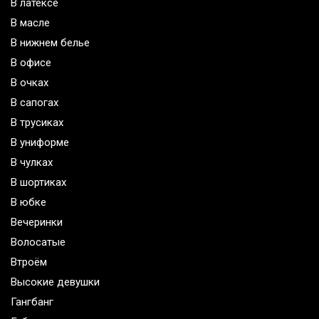
В латексе
В масле
В нижнем белье
В офисе
В очках
В сапогах
В трусиках
В униформе
В чулках
В шортиках
В юбке
Вечеринки
Волосатые
Втроём
Высокие девушки
Гангбанг